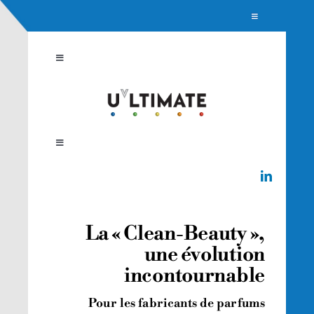
Passer
Toggle
NOUS REJOINDRE
Navigation
au
CONTACT
contenu
Toggle
Navigation
ACCUEIL
NOTRE SOLUTION
Toggle
Navigation
Qui sommes-nous ?
PROTECTION ANTI-UV
Presse
La « Clean-Beauty »,
CLEAN BEAUTY
une évolution
incontournable
Pour les fabricants de parfums