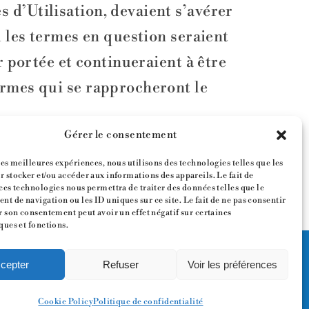
 d’Utilisation, devaient s’avérer
u les termes en question seraient
r portée et continueraient à être
ermes qui se rapprocheront le
Gérer le consentement
exécution, l’interprétation ou la
pas par la voie amiable, sera
les meilleures expériences, nous utilisons des technologies telles que les
 stocker et/ou accéder aux informations des appareils. Le fait de
ces technologies nous permettra de traiter des données telles que le
t de navigation ou les ID uniques sur ce site. Le fait de ne pas consentir
r son consentement peut avoir un effet négatif sur certaines
ques et fonctions.
cepter
Refuser
Voir les préférences
Cookie Policy
Politique de confidentialité