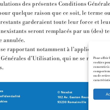
ulations des présentes Conditions Générales
 pour quelque raison que ce soit, le terme o
 restants garderaient toute leur force et leu
inexistants seront remplacés par un (des) t
e annulée.
se rapportant notamment à l’application, l’
Générales d’Utilisation, qui ne se réglerait 
Pour offrir 
cookies pour
s.
consentir à 
comportemen
ou de retire
caractéristi
es
© Nexdot
Ac
onfidentialité
102 Av. Gaston Roussel,
okies
93230 Romainville