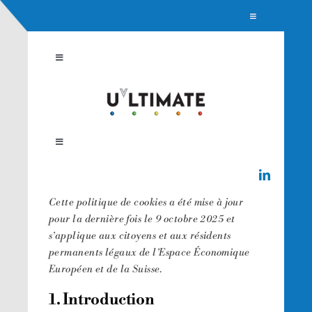
Passer
Toggle
NOUS REJOINDRE
Navigation
au
CONTACT
contenu
Toggle
Navigation
ACCUEIL
NOTRE SOLUTION
Toggle
Navigation
Qui sommes-nous ?
PROTECTION ANTI-UV
Cette politique de cookies a été mise à jour
pour la dernière fois le 9 octobre 2025 et
Presse
CLEAN BEAUTY
s’applique aux citoyens et aux résidents
permanents légaux de l’Espace Économique
Européen et de la Suisse.
1. Introduction