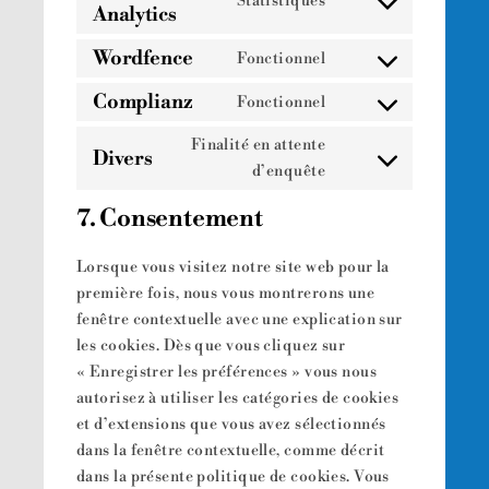
Statistiques
Analytics
Consent
avada-
to
privacy-
Wordfence
Fonctionnel
service
Consent
bar
google-
to
Complianz
Fonctionnel
Consent
analytics
service
to
Finalité en attente
wordfence
Divers
service
Consent
d’enquête
complianz
to
7. Consentement
service
divers
Lorsque vous visitez notre site web pour la
première fois, nous vous montrerons une
fenêtre contextuelle avec une explication sur
les cookies. Dès que vous cliquez sur
« Enregistrer les préférences » vous nous
autorisez à utiliser les catégories de cookies
et d’extensions que vous avez sélectionnés
dans la fenêtre contextuelle, comme décrit
dans la présente politique de cookies. Vous