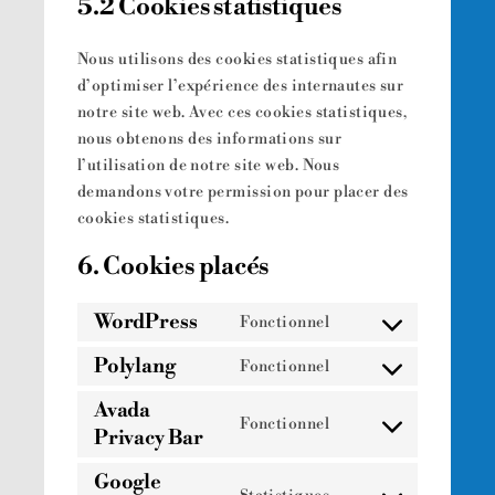
5.2 Cookies statistiques
Nous utilisons des cookies statistiques afin
d’optimiser l’expérience des internautes sur
notre site web. Avec ces cookies statistiques,
nous obtenons des informations sur
l’utilisation de notre site web. Nous
demandons votre permission pour placer des
cookies statistiques.
6. Cookies placés
WordPress
Fonctionnel
Consent
to
Polylang
Fonctionnel
Consent
service
to
Avada
wordpress
Fonctionnel
service
Privacy Bar
Consent
polylang
to
Google
service